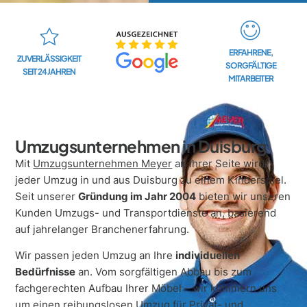
ERFAHRENE,
ZUVERLÄSSIGKEIT
SORGFÄLTIGE
SEIT 24 JAHREN
MITARBEITER
Umzugsunternehmen in Duisburg
Mit
Umzugsunternehmen Meyer
an Ihrer Seite wird
jeder Umzug in und aus Duisburg zu einem Kinderspiel.
Seit unserer
Gründung im Jahr 2004
bieten wir unseren
Kunden Umzugs- und Transportdienste an, basierend
auf jahrelanger Branchenerfahrung.
Wir passen jeden Umzug an Ihre
individuellen
Bedürfnisse
an. Vom sorgfältigen Abbau bis zum
fachgerechten Aufbau Ihrer Möbel – wir kümmern uns
um einen reibungslosen Umzug für Privat- und