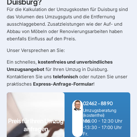
Duisburg?
Für die Kalkulation der Umzugskosten für Duisburg sind
das Volumen des Umzugsguts und die Entfernung
ausschlaggebend. Zusatzleistungen wie der Auf- und
Abbau von Möbeln oder Renovierungsarbeiten haben
ebenfalls Einfluss auf den Preis.
Unser Versprechen an Sie:
Ein schnelles,
kostenfreies und unverbindliches
Umzugsangebot
für Ihren Umzug in Duisburg.
Kontaktieren Sie uns
telefonisch
oder nutzen Sie unser
praktisches
Express-Anfrage-Formular
!
02462 - 88 90
Umzugsberatung
(kostenfrei)
Preis für Ihren Umzug
Mo.
08:00 - 12:30 Uhr
-
13:30 - 17:00 Uhr
anfragen
Fr.