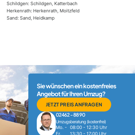
Schildgen: Schildgen, Katterbach
Herkenrath: Herkenrath, Moitzfeld
Sand: Sand, Heidkamp
Sie wünschen ein kostenfreies
Angebot für Ihren Umzug?
JETZT PREIS ANFRAGEN
02462 - 88 90
Umzugsberatung (kostenfrei)
Mo. -
08:00 - 12:30 Uhr
Fr.
13:30 - 17:00 Uhr