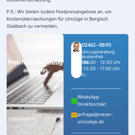
P.S.: Wir bieten zudem Festpreisangebote an, um
Kostenüberraschungen für Umzüge in Bergisch
Gladbach zu vermeiden.
02462 - 88 90
Umzugsberatung
(kostenfrei)
Preis für Ihren Umzug
Mo.
08:00 - 12:30 Uhr
-
13:30 - 17:00 Uhr
anfragen
Fr.
WhatsApp
Direktkontakt
anfrage@meyer-
umzuege.de