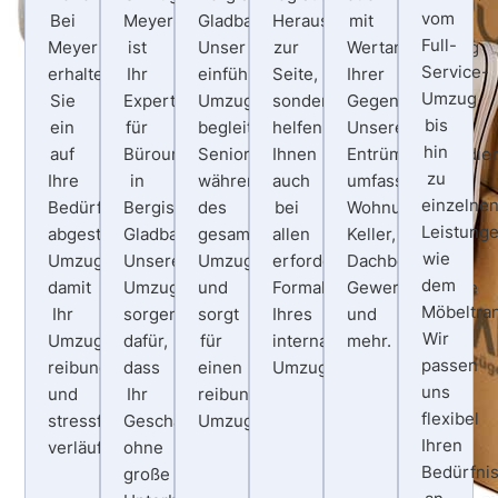
vom
Bei
Meyer
Gladbach.
Herausforderungen
mit
Full-
Meyer
ist
Unser
zur
Wertanrechnung
Service-
erhalten
Ihr
einfühlsames
Seite,
Ihrer
Umzug
Sie
Experte
Umzugsteam
sondern
Gegenstände.
bis
ein
für
begleitet
helfen
Unsere
hin
auf
Büroumzüge
Senioren
Ihnen
Entrümpelungsdie
zu
Ihre
in
während
auch
umfassen
einzelne
Bedürfnisse
Bergisch
des
bei
Wohnungen,
Leistung
abgestimmtes
Gladbach.
gesamten
allen
Keller,
wie
Umzugsangebot,
Unsere
Umzugsprozesses
erforderlichen
Dachböden,
dem
damit
Umzugsprofis
und
Formalitäten
Gewerbeobjekte
Möbeltran
Ihr
sorgen
sorgt
Ihres
und
Wir
Umzug
dafür,
für
internationalen
mehr.
passen
reibungslos
dass
einen
Umzugs.
uns
und
Ihr
reibungslosen
flexibel
stressfrei
Geschäftsbetrieb
Umzug.
Ihren
verläuft.
ohne
Bedürfni
große