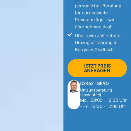
persönlicher Beratung
für europaweite
Privatumzüge – wir
übernehmen das!
Über zwei Jahrzehnte
Umzugserfahrung in
Bergisch Gladbach
JETZT PREIS
ANFRAGEN
02462 - 88 90
Umzugsberatung
(kostenfrei)
Mo.
08:00 - 12:30 Uhr
- Fr.
13:30 - 17:00 Uhr