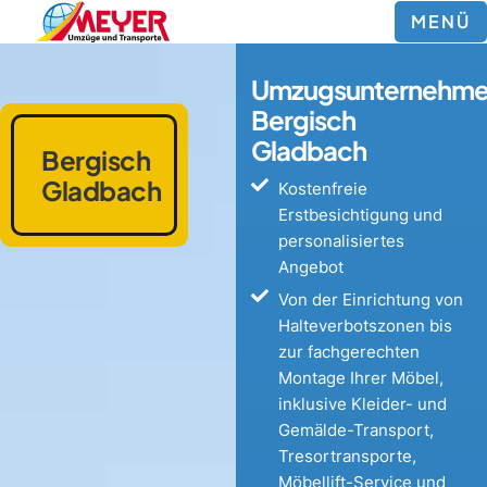
MENÜ
Umzugsunternehm
Bergisch
Gladbach
Bergisch
Gladbach
Kostenfreie
Erstbesichtigung und
personalisiertes
Angebot
Von der Einrichtung von
Halteverbotszonen bis
zur fachgerechten
Montage Ihrer Möbel,
inklusive Kleider- und
Gemälde-Transport,
Tresortransporte,
Möbellift-Service und