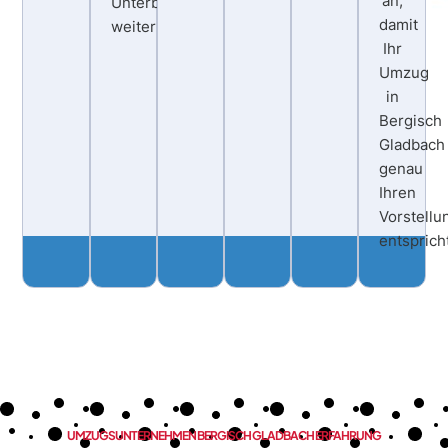
an,
Unterbrechung
damit
weiterläuft.
Ihr
Umzug
in
Bergisch
Gladbach
genau
Ihren
Vorstellu
entsprich
UMZUGSUNTERNEHMEN BERGISCH GLADBACH ERFAHRUNG