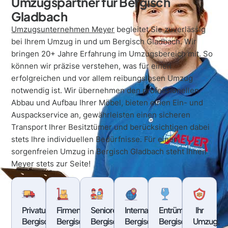
Umzugspartner für Bergisch
Gladbach
Umzugsunternehmen Meyer
begleitet Sie zuverlässig
bei Ihrem Umzug in und um Bergisch Gladbach. Wir
bringen 20+ Jahre Erfahrung im Umzugsbereich mit. So
können wir präzise verstehen, was für einen
erfolgreichen und vor allem reibungslosen Umzug
notwendig ist. Wir übernehmen den professionellen
Abbau und Aufbau Ihrer Möbel, bieten einen Ein- und
Auspackservice an, gewährleisten einen sicheren
Transport Ihrer Besitztümer und berücksichtigen dabei
stets Ihre individuellen Bedürfnisse. Für einen
sorgenfreien Umzug in Bergisch Gladbach steht Ihnen
Meyer stets zur Seite!
Privatumzug
Firmenümzug
Seniorenumzug
Internationale
Entrümpelung
Ihr
Bergisch
Bergisch
Bergisch
Bergisch
Bergisch
Umzug,