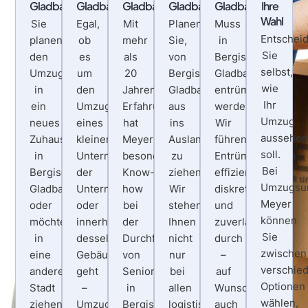
Gladbach
Gladbach
Gladbach
Gladbach
Gladbach
Ihre
Wahl
Sie
Egal,
Mit
Planen
Muss
Entschei
planen
ob
mehr
Sie,
in
Sie
den
es
als
von
Bergisch
selbst,
Umzug
um
20
Bergisch
Gladbach
wie
in
den
Jahren
Gladbach
entrümpelt
Ihr
ein
Umzug
Erfahrung
aus
werden?
Umzug
neues
eines
hat
ins
Wir
aussehe
Zuhause
kleinen
Meyer
Ausland
führen
soll.
in
Unternehmens,
besonderes
zu
Entrümpelungen
Bei
Bergisch
der
Know-
ziehen?
effizient,
Umzugsu
Gladbach
Unternehmenszentrale
how
Wir
diskret
Meyer
oder
oder
bei
stehen
und
können
möchten
innerhalb
der
Ihnen
zuverlässig
Sie
in
desselben
Durchführung
nicht
durch
zwischen
eine
Gebäudes
von
nur
–
verschie
andere
geht
Seniorenumzügen
bei
auf
Optionen
Stadt
–
in
allen
Wunsch
wählen,
ziehen?
Umzugsunternehmen
Bergisch
logistischen
auch