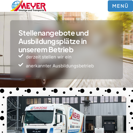
MENÜ
Stellenangebote und
Ausbildungsplätze in
unserem Betrieb
derzeit stellen wir ein
anerkannter Ausbildungsbetrieb