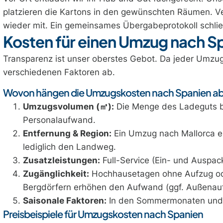
platzieren die Kartons in den gewünschten Räumen. V
wieder mit. Ein gemeinsames Übergabeprotokoll schli
Kosten für einen Umzug nach S
Transparenz ist unser oberstes Gebot. Da jeder Umzug 
verschiedenen Faktoren ab.
Wovon hängen die Umzugskosten nach Spanien a
Umzugsvolumen (
㎥
):
Die Menge des Ladeguts b
Personalaufwand.
Entfernung & Region:
Ein Umzug nach Mallorca e
lediglich den Landweg.
Zusatzleistungen:
Full-Service (Ein- und Auspack
Zugänglichkeit:
Hochhausetagen ohne Aufzug ode
Bergdörfern erhöhen den Aufwand (ggf. Außenauf
Saisonale Faktoren:
In den Sommermonaten und z
Preisbeispiele für Umzugskosten nach Spanien