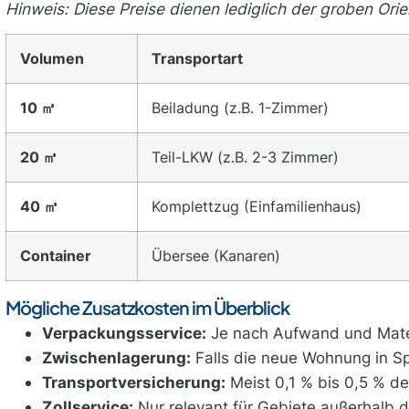
Hinweis: Diese Preise dienen lediglich der groben Ori
Volumen
Transportart
10
㎥
Beiladung (z.B. 1-Zimmer)
20
㎥
Teil-LKW (z.B. 2-3 Zimmer)
40
㎥
Komplettzug (Einfamilienhaus)
Container
Übersee (Kanaren)
Mögliche Zusatzkosten im Überblick
Verpackungsservice:
Je nach Aufwand und Mate
Zwischenlagerung:
Falls die neue Wohnung in Spa
Transportversicherung:
Meist 0,1 % bis 0,5 % d
Zollservice:
Nur relevant für Gebiete außerhalb d