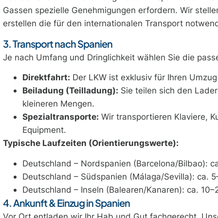
Gassen spezielle Genehmigungen erfordern. Wir stell
erstellen die für den internationalen Transport notwend
3. Transport nach Spanien
Je nach Umfang und Dringlichkeit wählen Sie die pass
Direktfahrt:
Der LKW ist exklusiv für Ihren Umzug r
Beiladung (Teilladung):
Sie teilen sich den Lade
kleineren Mengen.
Spezialtransporte:
Wir transportieren Klaviere, K
Equipment.
Typische Laufzeiten (Orientierungswerte):
Deutschland – Nordspanien (Barcelona/Bilbao): c
Deutschland – Südspanien (Málaga/Sevilla): ca. 5
Deutschland – Inseln (Balearen/Kanaren): ca. 10–21
4. Ankunft & Einzug in Spanien
Vor Ort entladen wir Ihr Hab und Gut fachgerecht. 