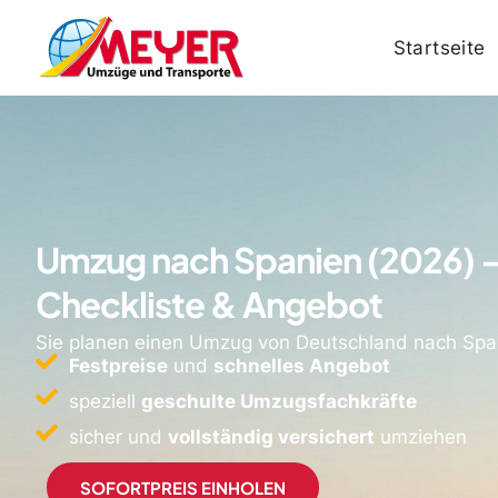
Startseite
Umzug nach Spanien (2026) –
Checkliste & Angebot
Sie planen einen Umzug von Deutschland nach Spanie
Festpreise
und
schnelles Angebot
speziell
geschulte Umzugsfachkräfte
sicher und
vollständig versichert
umziehen
SOFORTPREIS EINHOLEN