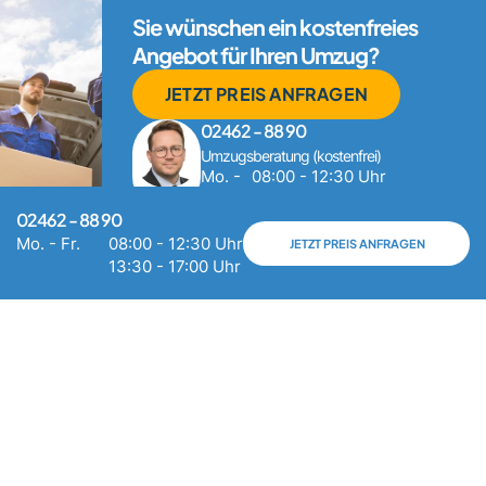
Sie wünschen ein kostenfreies
Angebot für Ihren Umzug?
JETZT PREIS ANFRAGEN
02462 - 88 90
Umzugsberatung (kostenfrei)
Mo. -
08:00 - 12:30 Uhr
Fr.
13:30 - 17:00 Uhr
02462 - 88 90
Mo. - Fr.
08:00 - 12:30 Uhr
JETZT PREIS ANFRAGEN
13:30 - 17:00 Uhr