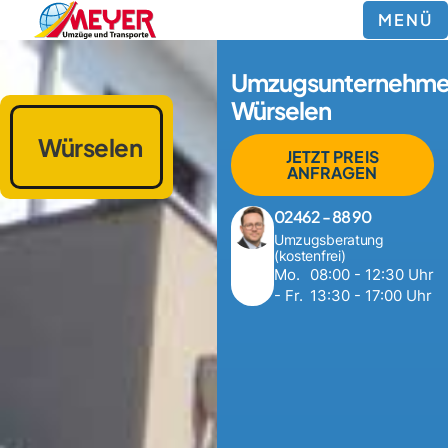
MENÜ
Umzugsunternehm
Würselen
Würselen
JETZT PREIS
ANFRAGEN
02462 - 88 90
Umzugsberatung
(kostenfrei)
Mo.
08:00 - 12:30 Uhr
- Fr.
13:30 - 17:00 Uhr