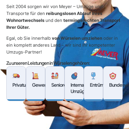
Seit 2004 sorgen wir von
Meyer – Umzüge und
Transporte
für den
reibungslosen Ablauf Ihres
Wohnortwechsels
und den
termingerechten Transport
Ihrer Güter.
Egal, ob Sie innerhalb
von Würselen umziehen
oder in
ein komplett anderes Land – wir sind Ihr kompetenter
Umzugs-Partner!
Zu unseren Leistungen in Würselen gehören:
Privatumzüge
Gewerbeumzüge
Seniorenumzüge
Internationale
Entrümpelung
Bundesw
Umzüge