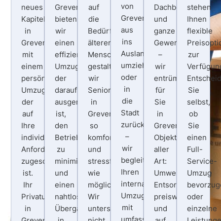
von
neues
Grevenbroich
auf
Dachboden
stehen
Grevenbroich
Kapitel
bieten
die
und
Ihnen
aus
in
wir
Bedürfnisse
ganze
flexible
ins
Grevenbroich
einen
älterer
Gewerbeflächen
Preisopt
Ausland
mit
effizienten
Menschen
–
zur
umziehen
einem
Umzugsservice,
gestalten
wir
Verfügun
oder
persönlichen
der
wir
entrümpeln
Entschei
in
Umzugsservice,
darauf
Seniorenumzüge
für
Sie
die
der
ausgerichtet
in
Sie
selbst,
Stadt
auf
ist,
Grevenbroich
in
ob
zurückkehren
Ihre
den
so
Grevenbroich
Sie
–
individuellen
Betriebsausfall
komfortabel
Objekte
einen
wir
Anforderungen
zu
und
aller
Full-
begleiten
zugeschnitten
minimieren
stressfrei
Art:
Service-
Ihren
ist.
und
wie
Umweltgerechte
Umzug
internationalen
Ihr
einen
möglich.
Entsorung,
bevorzug
Umzug
Privatumzug
nahtlosen
Wir
preiswert
oder
mit
in
Übergang
unterstützen
und
einzelne
umfassender
Grevenbroich
in
nicht
auf
Leistung