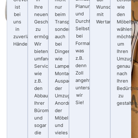
Planung
ist
Ihre
nur
Wunsch
wie
und
bei
neuen
beim
mit
den
Durchführung.
uns
Geschäftsräume
Transport,
Wertanrechnung.
Möbeltra
Selbst
in
zu
sondern
wählen
bei
zuverlässigen
ermöglichen.
auch
möchten,
Formalitäten
Händen.
Wir
bei
um
was
bieten
Dingen
Ihren
z.B.
umfangreiche
wie
Umzug
denn
Services
Lampen-
genau
Zoll
wie
Montage,
nach
angeht
z.B.
Auspacken
Ihren
unterstützen
den
der
Bedürfni
wir
Abbau
Umzugskisten,
zu
Sie!
Ihrer
Anordnung
gestalten
Büromöbel
der
und
Möbel
sogar
und
die
vieles