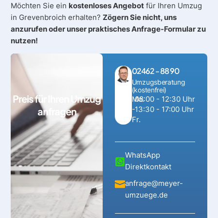
Möchten Sie ein
kostenloses Angebot
für Ihren Umzug
in Grevenbroich erhalten?
Zögern Sie nicht, uns
anzurufen oder unser praktisches Anfrage-Formular zu
nutzen!
02462 - 88 90
Umzugsberatung
(kostenfrei)
Preis für Ihren Umzug
Mo.
08:00 - 12:30 Uhr
-
13:30 - 17:00 Uhr
anfragen
Fr.
WhatsApp
Direktkontakt
anfrage@meyer-
umzuege.de