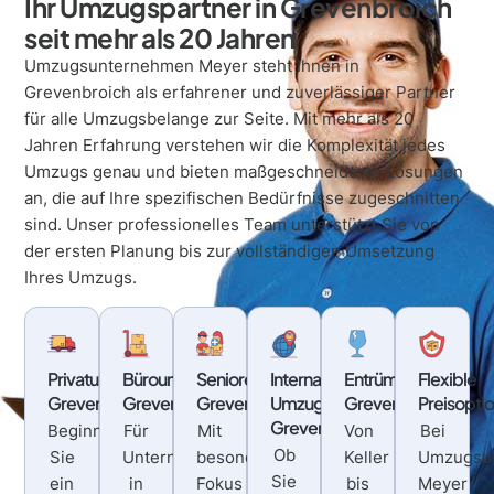
Ihr Umzugspartner in Grevenbroich
seit mehr als 20 Jahren
Umzugsunternehmen Meyer steht Ihnen in
Grevenbroich als erfahrener und zuverlässiger Partner
für alle Umzugsbelange zur Seite. Mit mehr als 20
Jahren Erfahrung verstehen wir die Komplexität jedes
Umzugs genau und bieten maßgeschneiderte Lösungen
an, die auf Ihre spezifischen Bedürfnisse zugeschnitten
sind. Unser professionelles Team unterstützt Sie von
der ersten Planung bis zur vollständigen Umsetzung
Ihres Umzugs.
Privatumzug
Büroumzug
Seniorenumzug
Internationaler
Entrümpelung
Flexible
Grevenbroich
Grevenbroich
Grevenbroich
Umzug
Grevenbroich
Preisopti
Grevenbroich
Beginnen
Für
Mit
Von
Bei
Ob
Sie
Unternehmen
besonderem
Keller
Umzugsu
Sie
ein
in
Fokus
bis
Meyer