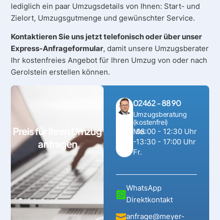
lediglich ein paar Umzugsdetails von Ihnen: Start- und
Zielort, Umzugsgutmenge und gewünschter Service.
Kontaktieren Sie uns jetzt telefonisch oder über unser
Express-Anfrageformular
, damit unsere Umzugsberater
Ihr kostenfreies Angebot für Ihren Umzug von oder nach
Gerolstein erstellen können.
02462 - 88 90
Umzugsberatung
(kostenfrei)
Preis für Ihren Umzug
Mo.
08:00 - 12:30 Uhr
-
13:30 - 17:00 Uhr
anfragen
Fr.
WhatsApp
Direktkontakt
anfrage@meyer-