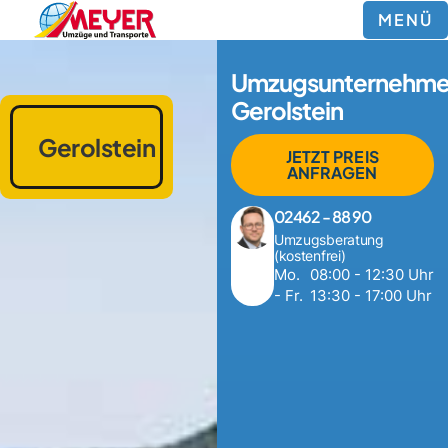
MENÜ
Umzugsunternehm
Gerolstein
Gerolstein
JETZT PREIS
ANFRAGEN
02462 - 88 90
Umzugsberatung
(kostenfrei)
Mo.
08:00 - 12:30 Uhr
- Fr.
13:30 - 17:00 Uhr