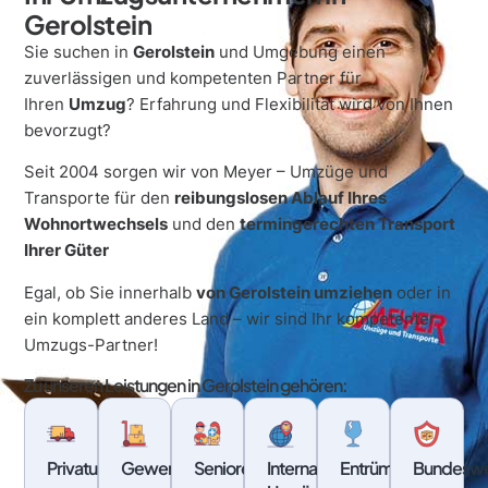
Gerolstein
Sie suchen in
Gerolstein
und Umgebung einen
zuverlässigen und kompetenten Partner für
Ihren
Umzug
? Erfahrung und Flexibilität wird von Ihnen
bevorzugt?
Seit 2004 sorgen wir von
Meyer – Umzüge und
Transporte
für den
reibungslosen Ablauf Ihres
Wohnortwechsels
und den
termingerechten Transport
Ihrer Güter
Egal, ob Sie innerhalb
von Gerolstein umziehen
oder in
ein komplett anderes Land – wir sind Ihr kompetenter
Umzugs-Partner!
Zu unseren Leistungen in Gerolstein gehören:
Privatumzüge
Gewerbeumzüge
Seniorenumzüge
Internationale
Entrümpelung
Bundesw