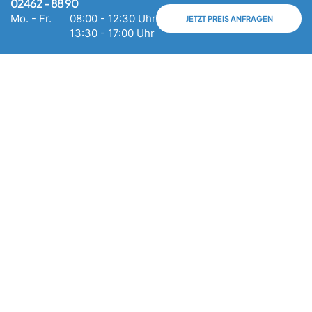
02462 - 88 90
Umzugsberatung (kostenfrei)
Mo. - Fr.
08:00 - 12:30 Uhr
JETZT PREIS ANFRAGEN
Mo. -
08:00 - 12:30 Uhr
13:30 - 17:00 Uhr
Fr.
13:30 - 17:00 Uhr
Seit mehr als 20 Jahren steht Meyer Umzüge & Transporte
für stressfreie, zuverlässige und maßgeschneiderte
Umzugslösungen innerhalb Deutschlands, Europa und
international.